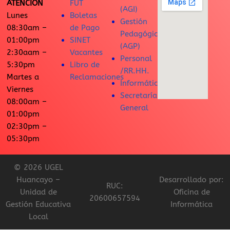
ATENCIÓN
FUT
(AGI)
Lunes
Boletas
Gestión
08:30am –
de Pago
Pedagógica
01:00pm
SINET
(AGP)
2:30aam –
Vacantes
Personal
5:30pm
Libro de
/RR.HH.
Martes a
Reclamaciones
Informática
Viernes
Secretaría
08:00am –
General
01:00pm
02:30pm –
05:30pm
© 2026 UGEL
Huancayo –
Desarrollado por:
RUC:
Unidad de
Oficina de
20600657594
Gestión Educativa
Informática
Local