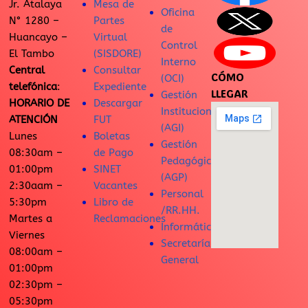
Jr. Atalaya
Mesa de
Oficina
N° 1280 –
Partes
de
Huancayo –
Virtual
Control
El Tambo
(SISDORE)
Interno
Central
Consultar
CÓMO
(OCI)
telefónica
:
Expediente
LLEGAR
Gestión
HORARIO DE
Descargar
Institucional
ATENCIÓN
FUT
(AGI)
Lunes
Boletas
Gestión
08:30am –
de Pago
Pedagógica
01:00pm
SINET
(AGP)
2:30aam –
Vacantes
Personal
5:30pm
Libro de
/RR.HH.
Martes a
Reclamaciones
Informática
Viernes
Secretaría
08:00am –
General
01:00pm
02:30pm –
05:30pm