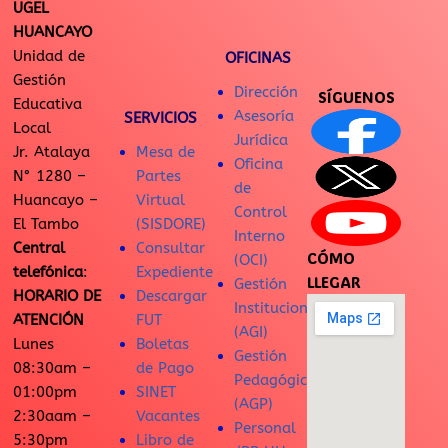
UGEL
HUANCAYO
Unidad de
OFICINAS
Gestión
Dirección
SÍGUENOS
Educativa
Asesoría
SERVICIOS
Local
Jurídica
Jr. Atalaya
Mesa de
Oficina
N° 1280 –
Partes
de
Huancayo –
Virtual
Control
El Tambo
(SISDORE)
Interno
Central
Consultar
CÓMO
(OCI)
telefónica
:
Expediente
LLEGAR
Gestión
HORARIO DE
Descargar
Institucional
ATENCIÓN
FUT
(AGI)
Lunes
Boletas
Gestión
08:30am –
de Pago
Pedagógica
01:00pm
SINET
(AGP)
2:30aam –
Vacantes
Personal
5:30pm
Libro de