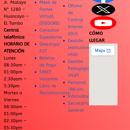
Jr. Atalaya
Mesa de
Oficina
N° 1280 –
Partes
de
Huancayo –
Virtual
Control
El Tambo
(SISDORE)
Interno
Central
Consultar
CÓMO
(OCI)
telefónica
:
Expediente
LLEGAR
Gestión
HORARIO DE
Descargar
Institucional
ATENCIÓN
FUT
(AGI)
Lunes
Boletas
Gestión
08:30am –
de Pago
Pedagógica
01:00pm
SINET
(AGP)
2:30aam –
Vacantes
Personal
5:30pm
Libro de
/RR.HH.
Martes a
Reclamaciones
Informática
Viernes
Secretaría
08:00am –
General
01:00pm
02:30pm –
05:30pm