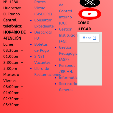
N° 1280 –
Partes
de
Huancayo –
Virtual
Control
El Tambo
(SISDORE)
Interno
Central
Consultar
CÓMO
(OCI)
telefónica
:
Expediente
LLEGAR
Gestión
HORARIO DE
Descargar
Institucional
ATENCIÓN
FUT
(AGI)
Lunes
Boletas
Gestión
08:30am –
de Pago
Pedagógica
01:00pm
SINET
(AGP)
2:30aam –
Vacantes
Personal
5:30pm
Libro de
/RR.HH.
Martes a
Reclamaciones
Informática
Viernes
Secretaría
08:00am –
General
01:00pm
02:30pm –
05:30pm