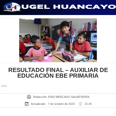
Saltar
al
contenido
RESULTADO FINAL – AUXILIAR DE
EDUCACIÓN EBE PRIMARIA
Redacción:
ENID MERCADO SALVATIERRA
Actualizado - 7 de octubre de 2023
21:26