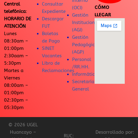
Interno
Central
Consultar
CÓMO
(OCI)
telefónica
:
Expediente
LLEGAR
Gestión
HORARIO DE
Descargar
Institucional
ATENCIÓN
FUT
(AGI)
Lunes
Boletas
Gestión
08:30am –
de Pago
Pedagógica
01:00pm
SINET
(AGP)
2:30aam –
Vacantes
Personal
5:30pm
Libro de
/RR.HH.
Martes a
Reclamaciones
Informática
Viernes
Secretaría
08:00am –
General
01:00pm
02:30pm –
05:30pm
© 2026 UGEL
Huancayo –
Desarrollado por:
RUC: