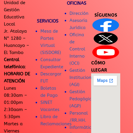
Unidad de
OFICINAS
Gestión
Dirección
SÍGUENOS
Educativa
Asesoría
SERVICIOS
Local
Jurídica
Jr. Atalaya
Mesa de
Oficina
N° 1280 –
Partes
de
Huancayo –
Virtual
Control
El Tambo
(SISDORE)
Interno
Central
Consultar
CÓMO
(OCI)
telefónica
:
Expediente
LLEGAR
Gestión
HORARIO DE
Descargar
Institucional
ATENCIÓN
FUT
(AGI)
Lunes
Boletas
Gestión
08:30am –
de Pago
Pedagógica
01:00pm
SINET
(AGP)
2:30aam –
Vacantes
Personal
5:30pm
Libro de
/RR.HH.
Martes a
Reclamaciones
Informática
Viernes