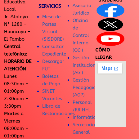
Educativa
Asesoría
SERVICIOS
Local
Jurídica
Jr. Atalaya
Mesa de
Oficina
N° 1280 –
Partes
de
Huancayo –
Virtual
Control
El Tambo
(SISDORE)
Interno
Central
Consultar
CÓMO
(OCI)
telefónica
:
Expediente
LLEGAR
Gestión
HORARIO DE
Descargar
Institucional
ATENCIÓN
FUT
(AGI)
Lunes
Boletas
Gestión
08:30am –
de Pago
Pedagógica
01:00pm
SINET
(AGP)
2:30aam –
Vacantes
Personal
5:30pm
Libro de
/RR.HH.
Martes a
Reclamaciones
Informática
Viernes
Secretaría
08:00am –
General
01:00pm