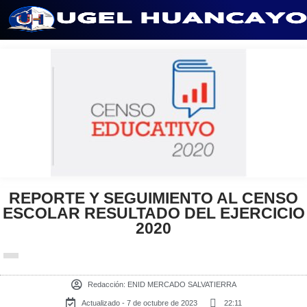
Saltar
al
contenido
REPORTE Y SEGUIMIENTO AL CENSO
ESCOLAR RESULTADO DEL EJERCICIO
2020
Redacción:
ENID MERCADO SALVATIERRA
Actualizado - 7 de octubre de 2023
22:11