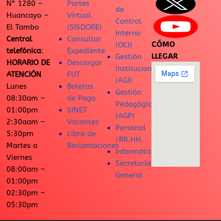
N° 1280 –
Partes
de
Huancayo –
Virtual
Control
El Tambo
(SISDORE)
Interno
Central
Consultar
CÓMO
(OCI)
telefónica
:
Expediente
LLEGAR
Gestión
HORARIO DE
Descargar
Institucional
ATENCIÓN
FUT
(AGI)
Lunes
Boletas
Gestión
08:30am –
de Pago
Pedagógica
01:00pm
SINET
(AGP)
2:30aam –
Vacantes
Personal
5:30pm
Libro de
/RR.HH.
Martes a
Reclamaciones
Informática
Viernes
Secretaría
08:00am –
General
01:00pm
02:30pm –
05:30pm