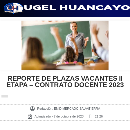
Saltar
al
contenido
REPORTE DE PLAZAS VACANTES II
ETAPA – CONTRATO DOCENTE 2023
Redacción:
ENID MERCADO SALVATIERRA
Actualizado - 7 de octubre de 2023
21:26