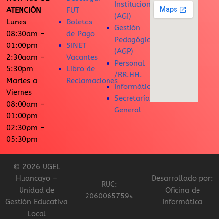
Institucional
ATENCIÓN
FUT
(AGI)
Lunes
Boletas
Gestión
08:30am –
de Pago
Pedagógica
01:00pm
SINET
(AGP)
2:30aam –
Vacantes
Personal
5:30pm
Libro de
/RR.HH.
Martes a
Reclamaciones
Informática
Viernes
Secretaría
08:00am –
General
01:00pm
02:30pm –
05:30pm
© 2026 UGEL
Huancayo –
Desarrollado por:
RUC:
Unidad de
Oficina de
20600657594
Gestión Educativa
Informática
Local