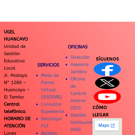
UGEL
HUANCAYO
Unidad de
OFICINAS
Gestión
Dirección
SÍGUENOS
Educativa
Asesoría
SERVICIOS
Local
Jurídica
Jr. Atalaya
Mesa de
Oficina
N° 1280 –
Partes
de
Huancayo –
Virtual
Control
El Tambo
(SISDORE)
Interno
Central
Consultar
CÓMO
(OCI)
telefónica
:
Expediente
LLEGAR
Gestión
HORARIO DE
Descargar
Institucional
ATENCIÓN
FUT
(AGI)
Lunes
Boletas