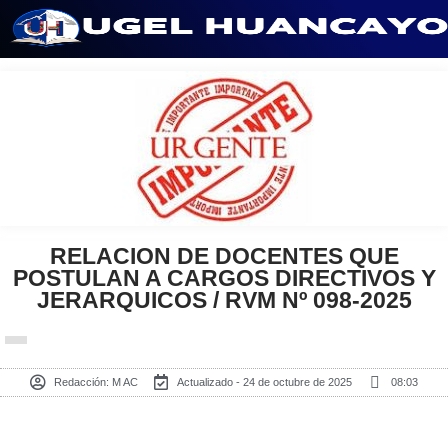
Saltar
al
contenido
RELACION DE DOCENTES QUE
POSTULAN A CARGOS DIRECTIVOS Y
JERARQUICOS / RVM Nº 098-2025
Redacción:
M AC
Actualizado - 24 de octubre de 2025
08:03