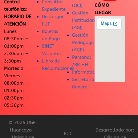
Central
Consultar
CÓMO
(OCI)
telefónica
:
Expediente
LLEGAR
Gestión
HORARIO DE
Descargar
Institucional
ATENCIÓN
FUT
(AGI)
Lunes
Boletas
Gestión
08:30am –
de Pago
Pedagógica
01:00pm
SINET
(AGP)
2:30aam –
Vacantes
Personal
5:30pm
Libro de
/RR.HH.
Martes a
Reclamaciones
Informática
Viernes
Secretaría
08:00am –
General
01:00pm
02:30pm –
05:30pm
© 2026 UGEL
Huancayo –
Desarrollado por:
RUC:
Unidad de
Oficina de