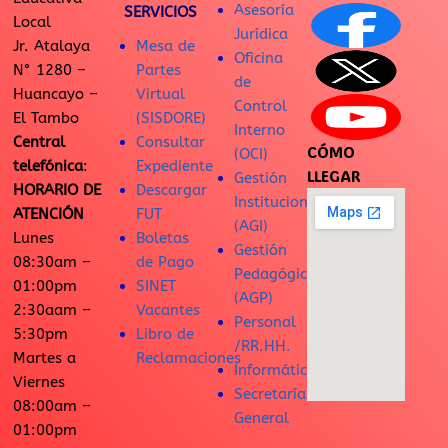
Asesoría
SERVICIOS
Local
Jurídica
Jr. Atalaya
Mesa de
Oficina
N° 1280 –
Partes
de
Huancayo –
Virtual
Control
El Tambo
(SISDORE)
Interno
Central
Consultar
CÓMO
(OCI)
telefónica
:
Expediente
LLEGAR
Gestión
HORARIO DE
Descargar
Institucional
ATENCIÓN
FUT
(AGI)
Lunes
Boletas
Gestión
08:30am –
de Pago
Pedagógica
01:00pm
SINET
(AGP)
2:30aam –
Vacantes
Personal
5:30pm
Libro de
/RR.HH.
Martes a
Reclamaciones
Informática
Viernes
Secretaría
08:00am –
General
01:00pm