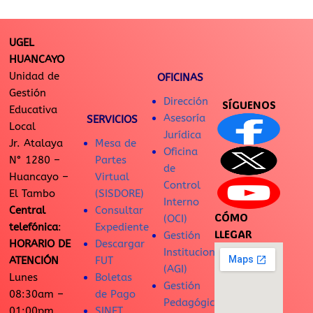
UGEL
HUANCAYO
Unidad de
OFICINAS
Gestión
Dirección
SÍGUENOS
Educativa
Asesoría
SERVICIOS
Local
Jurídica
Jr. Atalaya
Mesa de
Oficina
N° 1280 –
Partes
de
Huancayo –
Virtual
Control
El Tambo
(SISDORE)
Interno
Central
Consultar
CÓMO
(OCI)
telefónica
:
Expediente
LLEGAR
Gestión
HORARIO DE
Descargar
Institucional
ATENCIÓN
FUT
(AGI)
Lunes
Boletas
Gestión
08:30am –
de Pago
Pedagógica
01:00pm
SINET