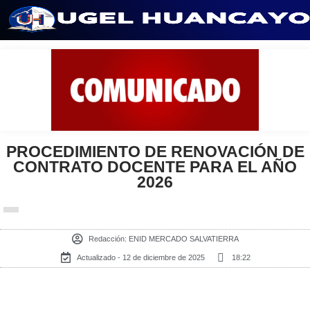
Saltar
al
contenido
PROCEDIMIENTO DE RENOVACIÓN DE
CONTRATO DOCENTE PARA EL AÑO
2026
Redacción:
ENID MERCADO SALVATIERRA
Actualizado - 12 de diciembre de 2025
18:22