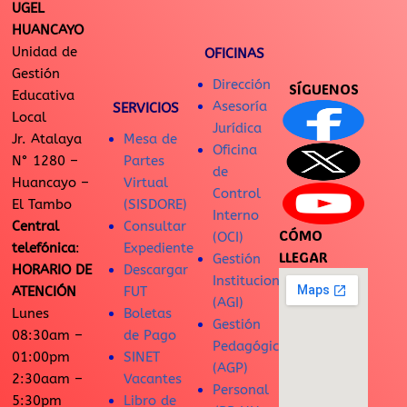
UGEL
HUANCAYO
Unidad de
OFICINAS
Gestión
Dirección
SÍGUENOS
Educativa
Asesoría
SERVICIOS
Local
Jurídica
Jr. Atalaya
Mesa de
Oficina
N° 1280 –
Partes
de
Huancayo –
Virtual
Control
El Tambo
(SISDORE)
Interno
Central
Consultar
CÓMO
(OCI)
telefónica
:
Expediente
LLEGAR
Gestión
HORARIO DE
Descargar
Institucional
ATENCIÓN
FUT
(AGI)
Lunes
Boletas
Gestión
08:30am –
de Pago
Pedagógica
01:00pm
SINET
(AGP)
2:30aam –
Vacantes
Personal
5:30pm
Libro de