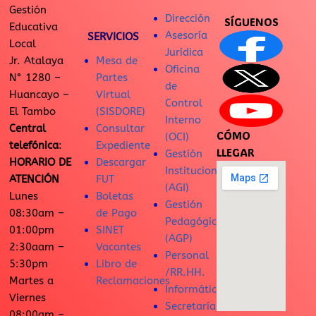
Gestión
Dirección
SÍGUENOS
Educativa
Asesoría
SERVICIOS
Local
Jurídica
Jr. Atalaya
Mesa de
Oficina
N° 1280 –
Partes
de
Huancayo –
Virtual
Control
El Tambo
(SISDORE)
Interno
Central
Consultar
CÓMO
(OCI)
telefónica
:
Expediente
LLEGAR
Gestión
HORARIO DE
Descargar
Institucional
ATENCIÓN
FUT
(AGI)
Lunes
Boletas
Gestión
08:30am –
de Pago
Pedagógica
01:00pm
SINET
(AGP)
2:30aam –
Vacantes
Personal
5:30pm
Libro de
/RR.HH.
Martes a
Reclamaciones
Informática
Viernes
Secretaría
08:00am –