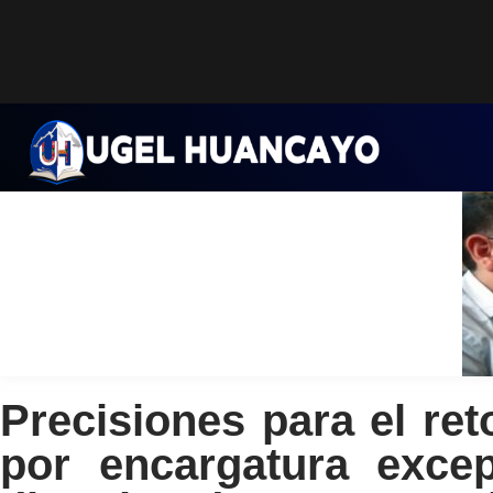
Saltar
al
contenido
Precisiones para el ret
por encargatura excep