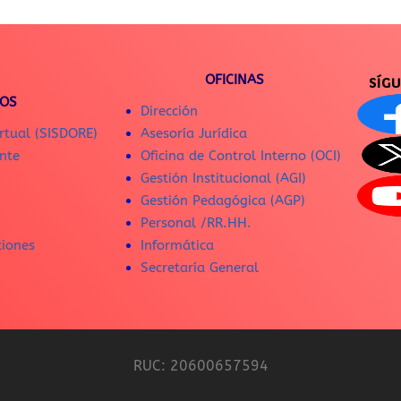
OFICINAS
SÍG
IOS
Dirección
rtual (SISDORE)
Asesoría Jurídica
nte
Oficina de Control Interno (OCI)
Gestión Institucional (AGI)
Gestión Pedagógica (AGP)
Personal /RR.HH.
ciones
Informática
Secretaría General
RUC: 20600657594