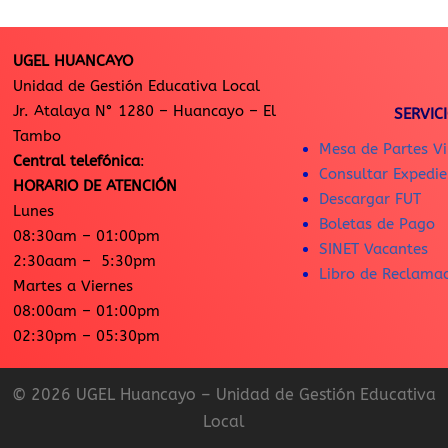
UGEL HUANCAYO
Unidad de Gestión Educativa Local
Jr. Atalaya N° 1280 – Huancayo – El
SERVIC
Tambo
Mesa de Partes Vi
Central telefónica
:
Consultar Expedie
HORARIO DE ATENCIÓN
Descargar FUT
Lunes
Boletas de Pago
08:30am – 01:00pm
SINET Vacantes
2:30aam – 5:30pm
Libro de Reclama
Martes a Viernes
08:00am – 01:00pm
02:30pm – 05:30pm
© 2026 UGEL Huancayo – Unidad de Gestión Educativa
Local