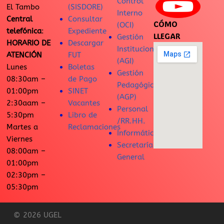
Control
El Tambo
(SISDORE)
Interno
Central
Consultar
CÓMO
(OCI)
telefónica
:
Expediente
LLEGAR
Gestión
HORARIO DE
Descargar
Institucional
ATENCIÓN
FUT
(AGI)
Lunes
Boletas
Gestión
08:30am –
de Pago
Pedagógica
01:00pm
SINET
(AGP)
2:30aam –
Vacantes
Personal
5:30pm
Libro de
/RR.HH.
Martes a
Reclamaciones
Informática
Viernes
Secretaría
08:00am –
General
01:00pm
02:30pm –
05:30pm
© 2026 UGEL