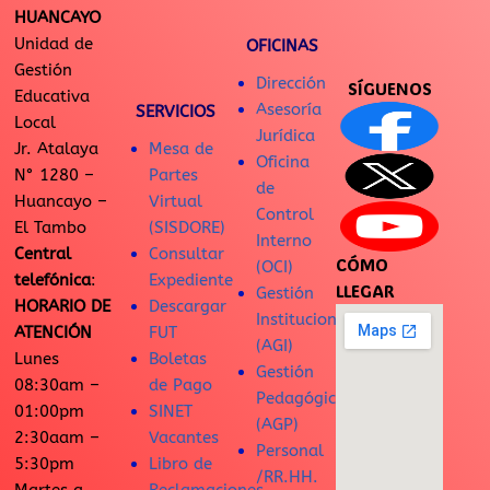
HUANCAYO
Unidad de
OFICINAS
Gestión
Dirección
SÍGUENOS
Educativa
Asesoría
SERVICIOS
Local
Jurídica
Jr. Atalaya
Mesa de
Oficina
N° 1280 –
Partes
de
Huancayo –
Virtual
Control
El Tambo
(SISDORE)
Interno
Central
Consultar
CÓMO
(OCI)
telefónica
:
Expediente
LLEGAR
Gestión
HORARIO DE
Descargar
Institucional
ATENCIÓN
FUT
(AGI)
Lunes
Boletas
Gestión
08:30am –
de Pago
Pedagógica
01:00pm
SINET
(AGP)
2:30aam –
Vacantes
Personal
5:30pm
Libro de
/RR.HH.