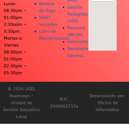
(AGI)
Lunes
Boletas
Gestión
08:30am –
de Pago
Pedagógica
01:00pm
SINET
(AGP)
2:30aam –
Vacantes
Personal
5:30pm
Libro de
/RR.HH.
Martes a
Reclamaciones
Informática
Viernes
Secretaría
08:00am –
General
01:00pm
02:30pm –
05:30pm
© 2026 UGEL
Huancayo –
Desarrollado por:
RUC:
Unidad de
Oficina de
20600657594
Gestión Educativa
Informática
Local