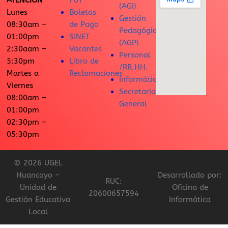
ATENCIÓN
FUT
(AGI)
Lunes
Boletas
Gestión
08:30am –
de Pago
Pedagógica
01:00pm
SINET
(AGP)
2:30aam –
Vacantes
Personal
5:30pm
Libro de
/RR.HH.
Martes a
Reclamaciones
Informática
Viernes
Secretaría
08:00am –
General
01:00pm
02:30pm –
05:30pm
© 2026 UGEL
Huancayo –
Desarrollado por:
RUC:
Unidad de
Oficina de
20600657594
Gestión Educativa
Informática
Local