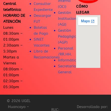
Interno
Central
Consultar
CÓMO
(OCI)
telefónica
:
Expediente
LLEGAR
Gestión
HORARIO DE
Descargar
Institucional
ATENCIÓN
FUT
(AGI)
Lunes
Boletas
Gestión
08:30am –
de Pago
Pedagógica
01:00pm
SINET
(AGP)
2:30aam –
Vacantes
Personal
5:30pm
Libro de
/RR.HH.
Martes a
Reclamaciones
Informática
Viernes
Secretaría
08:00am –
General
01:00pm
02:30pm –
05:30pm
© 2026 UGEL
Huancayo –
Desarrollado por:
RUC: