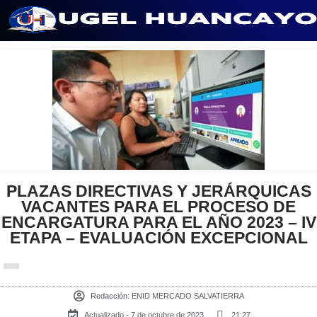
Saltar
al
contenido
PLAZAS DIRECTIVAS Y JERÁRQUICAS
VACANTES PARA EL PROCESO DE
ENCARGATURA PARA EL AÑO 2023 – IV
ETAPA – EVALUACIÓN EXCEPCIONAL
Redacción:
ENID MERCADO SALVATIERRA
Actualizado - 7 de octubre de 2023
21:27