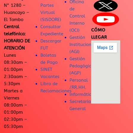
Oficina
N° 1280 –
Partes
de
Huancayo –
Virtual
Control
El Tambo
(SISDORE)
Interno
Central
Consultar
CÓMO
(OCI)
telefónica
:
Expediente
LLEGAR
Gestión
HORARIO DE
Descargar
Institucional
ATENCIÓN
FUT
(AGI)
Lunes
Boletas
Gestión
08:30am –
de Pago
Pedagógica
01:00pm
SINET
(AGP)
2:30aam –
Vacantes
Personal
5:30pm
Libro de
/RR.HH.
Martes a
Reclamaciones
Informática
Viernes
Secretaría
08:00am –
General
01:00pm
02:30pm –
05:30pm