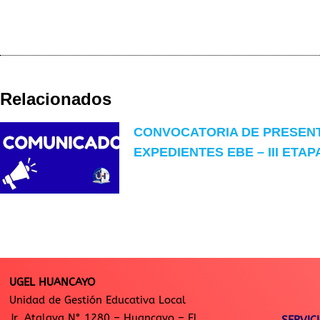
Relacionados
CONVOCATORIA DE PRESEN
EXPEDIENTES EBE – III ETAP
UGEL HUANCAYO
Unidad de Gestión Educativa Local
Jr. Atalaya N° 1280 – Huancayo – El
SERVIC