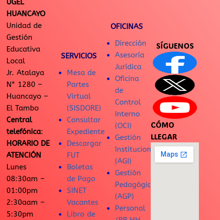
UGEL
HUANCAYO
Unidad de
OFICINAS
Gestión
Dirección
SÍGUENOS
Educativa
Asesoría
SERVICIOS
Local
Jurídica
Jr. Atalaya
Mesa de
Oficina
N° 1280 –
Partes
de
Huancayo –
Virtual
Control
El Tambo
(SISDORE)
Interno
Central
Consultar
CÓMO
(OCI)
telefónica
:
Expediente
LLEGAR
Gestión
HORARIO DE
Descargar
Institucional
ATENCIÓN
FUT
(AGI)
Lunes
Boletas
Gestión
08:30am –
de Pago
Pedagógica
01:00pm
SINET
(AGP)
2:30aam –
Vacantes
Personal
5:30pm
Libro de