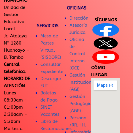
HUANCAYO
Unidad de
OFICINAS
Gestión
Dirección
SÍGUENOS
Educativa
Asesoría
SERVICIOS
Local
Jurídica
Jr. Atalaya
Mesa de
Oficina
N° 1280 –
Partes
de
Huancayo –
Virtual
Control
El Tambo
(SISDORE)
Interno
Central
Consultar
CÓMO
(OCI)
telefónica
:
Expediente
LLEGAR
Gestión
HORARIO DE
Descargar
Institucional
ATENCIÓN
FUT
(AGI)
Lunes
Boletas
Gestión
08:30am –
de Pago
Pedagógica
01:00pm
SINET
(AGP)
2:30aam –
Vacantes
Personal
5:30pm
Libro de
/RR.HH.
Martes a
Reclamaciones
Informática