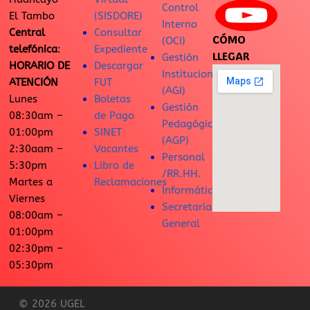
Control
El Tambo
(SISDORE)
Interno
Central
Consultar
CÓMO
(OCI)
telefónica
:
Expediente
LLEGAR
Gestión
HORARIO DE
Descargar
Institucional
ATENCIÓN
FUT
(AGI)
Lunes
Boletas
Gestión
08:30am –
de Pago
Pedagógica
01:00pm
SINET
(AGP)
2:30aam –
Vacantes
Personal
5:30pm
Libro de
/RR.HH.
Martes a
Reclamaciones
Informática
Viernes
Secretaría
08:00am –
General
01:00pm
02:30pm –
05:30pm
© 2026 UGEL