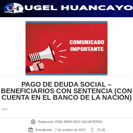
Saltar
al
contenido
PAGO DE DEUDA SOCIAL –
BENEFICIARIOS CON SENTENCIA (CON
CUENTA EN EL BANCO DE LA NACIÓN)
Redacción:
ENID MERCADO SALVATIERRA
Actualizado - 7 de octubre de 2023
21:26