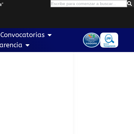
a
”
Convocatorias
arencia