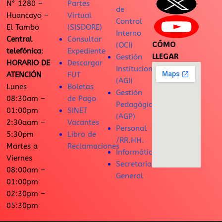
N° 1280 –
Partes
de
Huancayo –
Virtual
Control
El Tambo
(SISDORE)
Interno
Central
Consultar
CÓMO
(OCI)
telefónica
:
Expediente
LLEGAR
Gestión
HORARIO DE
Descargar
Institucional
ATENCIÓN
FUT
(AGI)
Lunes
Boletas
Gestión
08:30am –
de Pago
Pedagógica
01:00pm
SINET
(AGP)
2:30aam –
Vacantes
Personal
5:30pm
Libro de
/RR.HH.
Martes a
Reclamaciones
Informática
Viernes
Secretaría
08:00am –
General
01:00pm
02:30pm –
05:30pm