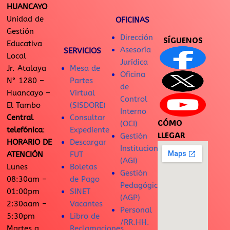
HUANCAYO
Unidad de
OFICINAS
Gestión
Dirección
SÍGUENOS
Educativa
Asesoría
SERVICIOS
Local
Jurídica
Jr. Atalaya
Mesa de
Oficina
N° 1280 –
Partes
de
Huancayo –
Virtual
Control
El Tambo
(SISDORE)
Interno
Central
Consultar
CÓMO
(OCI)
telefónica
:
Expediente
LLEGAR
Gestión
HORARIO DE
Descargar
Institucional
ATENCIÓN
FUT
(AGI)
Lunes
Boletas
Gestión
08:30am –
de Pago
Pedagógica
01:00pm
SINET
(AGP)
2:30aam –
Vacantes
Personal
5:30pm
Libro de
/RR.HH.
Martes a
Reclamaciones