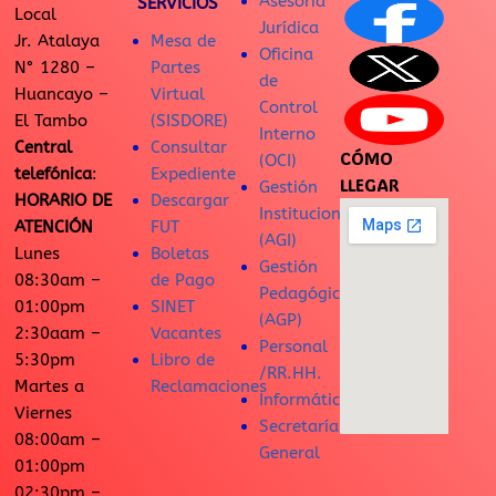
Asesoría
SERVICIOS
Local
Jurídica
Jr. Atalaya
Mesa de
Oficina
N° 1280 –
Partes
de
Huancayo –
Virtual
Control
El Tambo
(SISDORE)
Interno
Central
Consultar
CÓMO
(OCI)
telefónica
:
Expediente
LLEGAR
Gestión
HORARIO DE
Descargar
Institucional
ATENCIÓN
FUT
(AGI)
Lunes
Boletas
Gestión
08:30am –
de Pago
Pedagógica
01:00pm
SINET
(AGP)
2:30aam –
Vacantes
Personal
5:30pm
Libro de
/RR.HH.
Martes a
Reclamaciones
Informática
Viernes
Secretaría
08:00am –
General
01:00pm
02:30pm –