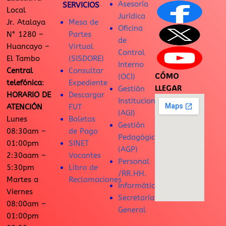
Asesoría
SERVICIOS
Local
Jurídica
Jr. Atalaya
Mesa de
Oficina
N° 1280 –
Partes
de
Huancayo –
Virtual
Control
El Tambo
(SISDORE)
Interno
Central
Consultar
CÓMO
(OCI)
telefónica
:
Expediente
LLEGAR
Gestión
HORARIO DE
Descargar
Institucional
ATENCIÓN
FUT
(AGI)
Lunes
Boletas
Gestión
08:30am –
de Pago
Pedagógica
01:00pm
SINET
(AGP)
2:30aam –
Vacantes
Personal
5:30pm
Libro de
/RR.HH.
Martes a
Reclamaciones
Informática
Viernes
Secretaría
08:00am –
General
01:00pm