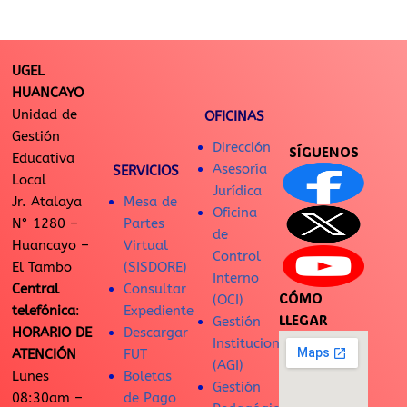
UGEL
HUANCAYO
Unidad de
OFICINAS
Gestión
Dirección
SÍGUENOS
Educativa
Asesoría
SERVICIOS
Local
Jurídica
Jr. Atalaya
Mesa de
Oficina
N° 1280 –
Partes
de
Huancayo –
Virtual
Control
El Tambo
(SISDORE)
Interno
Central
Consultar
CÓMO
(OCI)
telefónica
:
Expediente
LLEGAR
Gestión
HORARIO DE
Descargar
Institucional
ATENCIÓN
FUT
(AGI)
Lunes
Boletas
Gestión
08:30am –
de Pago