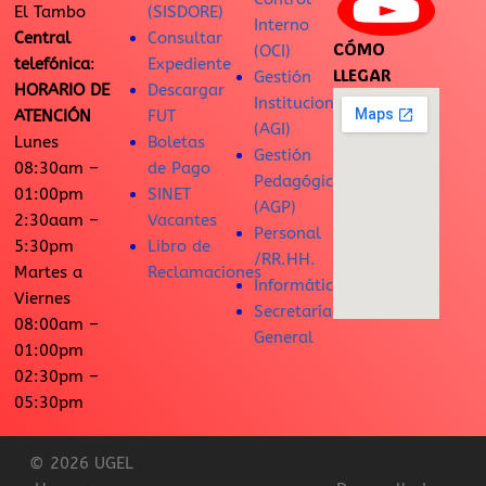
El Tambo
(SISDORE)
Interno
Central
Consultar
CÓMO
(OCI)
telefónica
:
Expediente
LLEGAR
Gestión
HORARIO DE
Descargar
Institucional
ATENCIÓN
FUT
(AGI)
Lunes
Boletas
Gestión
08:30am –
de Pago
Pedagógica
01:00pm
SINET
(AGP)
2:30aam –
Vacantes
Personal
5:30pm
Libro de
/RR.HH.
Martes a
Reclamaciones
Informática
Viernes
Secretaría
08:00am –
General
01:00pm
02:30pm –
05:30pm
© 2026 UGEL