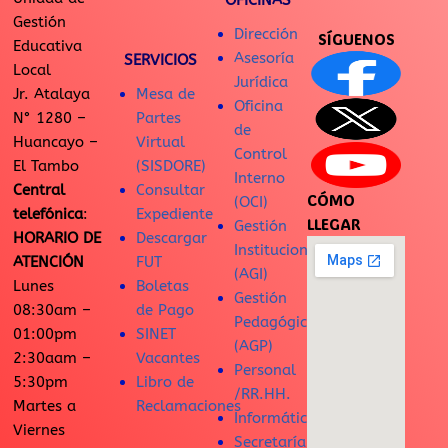
OFICINAS
Gestión
Dirección
SÍGUENOS
Educativa
Asesoría
SERVICIOS
Local
Jurídica
Jr. Atalaya
Mesa de
Oficina
N° 1280 –
Partes
de
Huancayo –
Virtual
Control
El Tambo
(SISDORE)
Interno
Central
Consultar
CÓMO
(OCI)
telefónica
:
Expediente
LLEGAR
Gestión
HORARIO DE
Descargar
Institucional
ATENCIÓN
FUT
(AGI)
Lunes
Boletas
Gestión
08:30am –
de Pago
Pedagógica
01:00pm
SINET
(AGP)
2:30aam –
Vacantes
Personal
5:30pm
Libro de
/RR.HH.
Martes a
Reclamaciones
Informática
Viernes
Secretaría