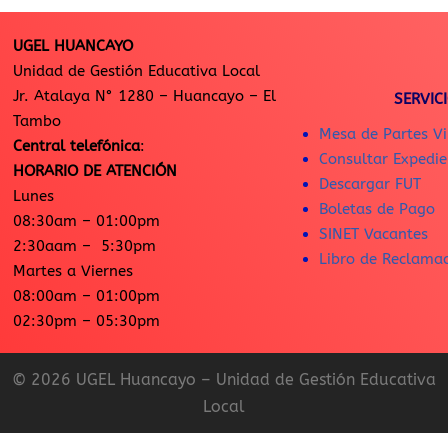
UGEL HUANCAYO
Unidad de Gestión Educativa Local
Jr. Atalaya N° 1280 – Huancayo – El
SERVIC
Tambo
Mesa de Partes Vi
Central telefónica
:
Consultar Expedie
HORARIO DE ATENCIÓN
Descargar FUT
Lunes
Boletas de Pago
08:30am – 01:00pm
SINET Vacantes
2:30aam – 5:30pm
Libro de Reclama
Martes a Viernes
08:00am – 01:00pm
02:30pm – 05:30pm
© 2026 UGEL Huancayo – Unidad de Gestión Educativa
Local