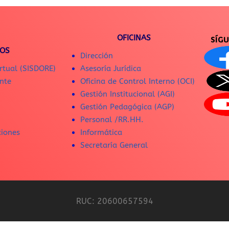
OFICINAS
SÍG
IOS
Dirección
rtual (SISDORE)
Asesoría Jurídica
nte
Oficina de Control Interno (OCI)
Gestión Institucional (AGI)
Gestión Pedagógica (AGP)
Personal /RR.HH.
ciones
Informática
Secretaría General
RUC: 20600657594