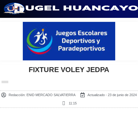
Saltar
al
contenido
FIXTURE VOLEY JEDPA
Redacción:
ENID MERCADO SALVATIERRA
Actualizado - 23 de junio de 2024
11:15