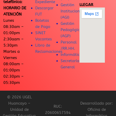
telefónica
:
Expediente
LLEGAR
Gestión
HORARIO DE
Descargar
Institucional
ATENCIÓN
FUT
(AGI)
Lunes
Boletas
Gestión
08:30am –
de Pago
Pedagógica
01:00pm
SINET
(AGP)
2:30aam –
Vacantes
Personal
5:30pm
Libro de
/RR.HH.
Martes a
Reclamaciones
Informática
Viernes
Secretaría
08:00am –
General
01:00pm
02:30pm –
05:30pm
© 2026 UGEL
Huancayo –
Desarrollado por:
RUC:
Unidad de
Oficina de
20600657594
Gestión Educativa
Informática