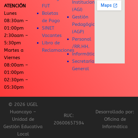
Institucional
ATENCIÓN
FUT
(AGI)
Lunes
Boletas
Gestión
08:30am –
de Pago
Pedagógica
01:00pm
SINET
(AGP)
2:30aam –
Vacantes
Personal
5:30pm
Libro de
/RR.HH.
Martes a
Reclamaciones
Informática
Viernes
Secretaría
08:00am –
General
01:00pm
02:30pm –
05:30pm
© 2026 UGEL
Huancayo –
Desarrollado por:
RUC:
Unidad de
Oficina de
20600657594
Gestión Educativa
Informática
Local