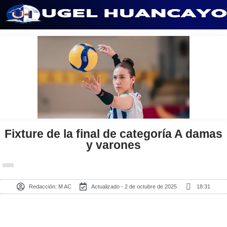
Saltar
al
contenido
Fixture de la final de categoría A damas
y varones
Redacción:
M AC
Actualizado - 2 de octubre de 2025
18:31