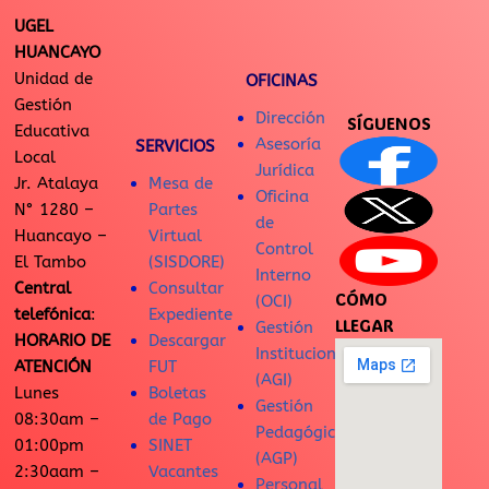
UGEL
HUANCAYO
Unidad de
OFICINAS
Gestión
Dirección
SÍGUENOS
Educativa
Asesoría
SERVICIOS
Local
Jurídica
Jr. Atalaya
Mesa de
Oficina
N° 1280 –
Partes
de
Huancayo –
Virtual
Control
El Tambo
(SISDORE)
Interno
Central
Consultar
CÓMO
(OCI)
telefónica
:
Expediente
LLEGAR
Gestión
HORARIO DE
Descargar
Institucional
ATENCIÓN
FUT
(AGI)
Lunes
Boletas
Gestión
08:30am –
de Pago
Pedagógica
01:00pm
SINET
(AGP)
2:30aam –
Vacantes
Personal