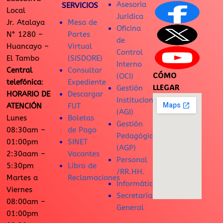
Asesoría
SERVICIOS
Local
Jurídica
Jr. Atalaya
Mesa de
Oficina
N° 1280 –
Partes
de
Huancayo –
Virtual
Control
El Tambo
(SISDORE)
Interno
Central
Consultar
CÓMO
(OCI)
telefónica
:
Expediente
LLEGAR
Gestión
HORARIO DE
Descargar
Institucional
ATENCIÓN
FUT
(AGI)
Lunes
Boletas
Gestión
08:30am –
de Pago
Pedagógica
01:00pm
SINET
(AGP)
2:30aam –
Vacantes
Personal
5:30pm
Libro de
/RR.HH.
Martes a
Reclamaciones
Informática
Viernes
Secretaría
08:00am –
General
01:00pm