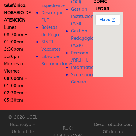
CÓMO
(OCI)
telefónica
:
Expediente
LLEGAR
Gestión
HORARIO DE
Descargar
Institucional
ATENCIÓN
FUT
(AGI)
Lunes
Boletas
Gestión
08:30am –
de Pago
Pedagógica
01:00pm
SINET
(AGP)
2:30aam –
Vacantes
Personal
5:30pm
Libro de
/RR.HH.
Martes a
Reclamaciones
Informática
Viernes
Secretaría
08:00am –
General
01:00pm
02:30pm –
05:30pm
© 2026 UGEL
Huancayo –
Desarrollado por:
RUC:
Unidad de
Oficina de
20600657594