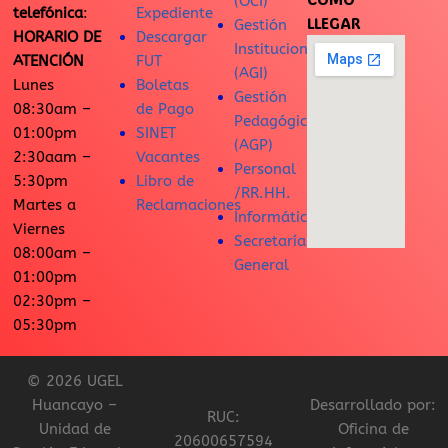
(OCI)
telefónica
:
Expediente
LLEGAR
Gestión
HORARIO DE
Descargar
Institucional
ATENCIÓN
FUT
(AGI)
Lunes
Boletas
Gestión
08:30am –
de Pago
Pedagógica
01:00pm
SINET
(AGP)
2:30aam –
Vacantes
Personal
5:30pm
Libro de
/RR.HH.
Martes a
Reclamaciones
Informática
Viernes
Secretaría
08:00am –
General
01:00pm
02:30pm –
05:30pm
© 2026 UGEL
Huancayo –
Desarrollado por:
RUC:
Unidad de
Oficina de
20600657594