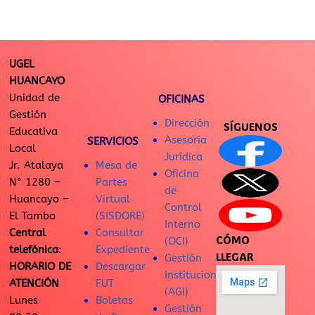
UGEL
HUANCAYO
Unidad de
OFICINAS
Gestión
Dirección
SÍGUENOS
Educativa
Asesoría
SERVICIOS
Local
Jurídica
Jr. Atalaya
Mesa de
Oficina
N° 1280 –
Partes
de
Huancayo –
Virtual
Control
El Tambo
(SISDORE)
Interno
Central
Consultar
CÓMO
(OCI)
telefónica
:
Expediente
LLEGAR
Gestión
HORARIO DE
Descargar
Institucional
ATENCIÓN
FUT
(AGI)
Lunes
Boletas
Gestión