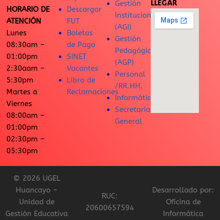
LLEGAR
Gestión
HORARIO DE
Descargar
Institucional
ATENCIÓN
FUT
(AGI)
Lunes
Boletas
Gestión
08:30am –
de Pago
Pedagógica
01:00pm
SINET
(AGP)
2:30aam –
Vacantes
Personal
5:30pm
Libro de
/RR.HH.
Martes a
Reclamaciones
Informática
Viernes
Secretaría
08:00am –
General
01:00pm
02:30pm –
05:30pm
© 2026 UGEL
Huancayo –
Desarrollado por:
RUC:
Unidad de
Oficina de
20600657594
Gestión Educativa
Informática