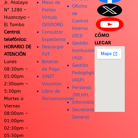
Jr. Atalaya
Mesa de
Oficina
N° 1280 –
Partes
de
Huancayo –
Virtual
Control
El Tambo
(SISDORE)
Interno
Central
Consultar
CÓMO
(OCI)
telefónica
:
Expediente
LLEGAR
Gestión
HORARIO DE
Descargar
Institucional
ATENCIÓN
FUT
(AGI)
Lunes
Boletas
Gestión
08:30am –
de Pago
Pedagógica
01:00pm
SINET
(AGP)
2:30aam –
Vacantes
Personal
5:30pm
Libro de
/RR.HH.
Martes a
Reclamaciones
Informática
Viernes
Secretaría
08:00am –
General
01:00pm
02:30pm –
05:30pm