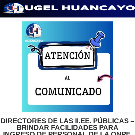
Saltar
al
contenido
DIRECTORES DE LAS II.EE. PÚBLICAS –
BRINDAR FACILIDADES PARA
INGRESO DE PERSONAL DE LA ONPE,