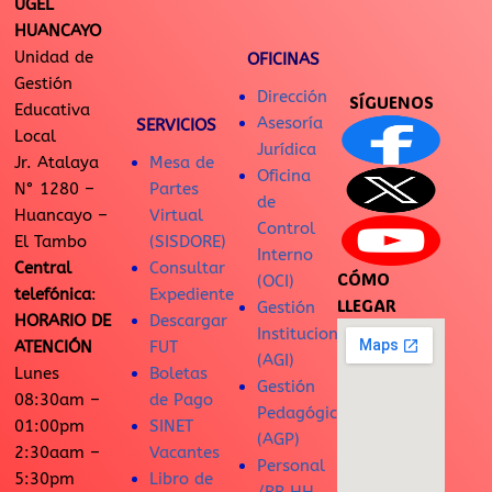
UGEL
HUANCAYO
Unidad de
OFICINAS
Gestión
Dirección
SÍGUENOS
Educativa
Asesoría
SERVICIOS
Local
Jurídica
Jr. Atalaya
Mesa de
Oficina
N° 1280 –
Partes
de
Huancayo –
Virtual
Control
El Tambo
(SISDORE)
Interno
Central
Consultar
CÓMO
(OCI)
telefónica
:
Expediente
LLEGAR
Gestión
HORARIO DE
Descargar
Institucional
ATENCIÓN
FUT
(AGI)
Lunes
Boletas
Gestión
08:30am –
de Pago
Pedagógica
01:00pm
SINET
(AGP)
2:30aam –
Vacantes
Personal
5:30pm
Libro de