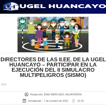
Saltar
al
contenido
DIRECTORES DE LAS II.EE. DE LA UGEL
HUANCAYO – PARTICIPAR EN LA
EJECUCIÓN DEL II SIMULACRO
MULTIPELIGROS (SISMO)
Redacción:
ENID MERCADO SALVATIERRA
Actualizado - 7 de octubre de 2023
21:25