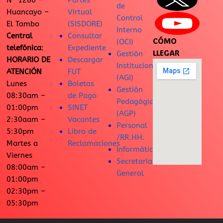
N° 1280 –
Partes
de
Huancayo –
Virtual
Control
El Tambo
(SISDORE)
Interno
Central
Consultar
CÓMO
(OCI)
telefónica
:
Expediente
LLEGAR
Gestión
HORARIO DE
Descargar
Institucional
ATENCIÓN
FUT
(AGI)
Lunes
Boletas
Gestión
08:30am –
de Pago
Pedagógica
01:00pm
SINET
(AGP)
2:30aam –
Vacantes
Personal
5:30pm
Libro de
/RR.HH.
Martes a
Reclamaciones
Informática
Viernes
Secretaría
08:00am –
General
01:00pm
02:30pm –
05:30pm