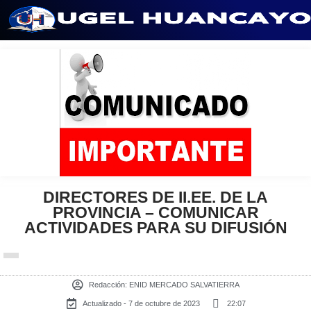
Saltar
al
contenido
DIRECTORES DE II.EE. DE LA
PROVINCIA – COMUNICAR
ACTIVIDADES PARA SU DIFUSIÓN
Redacción:
ENID MERCADO SALVATIERRA
Actualizado - 7 de octubre de 2023
22:07