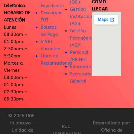
CÓMO
(OCI)
telefónica
:
Expediente
LLEGAR
Gestión
HORARIO DE
Descargar
Institucional
ATENCIÓN
FUT
(AGI)
Lunes
Boletas
Gestión
08:30am –
de Pago
Pedagógica
01:00pm
SINET
(AGP)
2:30aam –
Vacantes
Personal
5:30pm
Libro de
/RR.HH.
Martes a
Reclamaciones
Informática
Viernes
Secretaría
08:00am –
General
01:00pm
02:30pm –
05:30pm
© 2026 UGEL
Huancayo –
Desarrollado por:
RUC:
Unidad de
Oficina de
20600657594