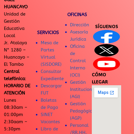
HUANCAYO
Unidad de
OFICINAS
Gestión
Dirección
SÍGUENOS
Educativa
Asesoría
SERVICIOS
Local
Jurídica
Jr. Atalaya
Mesa de
Oficina
N° 1280 –
Partes
de
Huancayo –
Virtual
Control
El Tambo
(SISDORE)
Interno
Central
Consultar
CÓMO
(OCI)
telefónica
:
Expediente
LLEGAR
Gestión
HORARIO DE
Descargar
Institucional
ATENCIÓN
FUT
(AGI)
Lunes
Boletas
Gestión
08:30am –
de Pago
Pedagógica
01:00pm
SINET
(AGP)
2:30aam –
Vacantes
Personal
5:30pm
Libro de
/RR.HH.