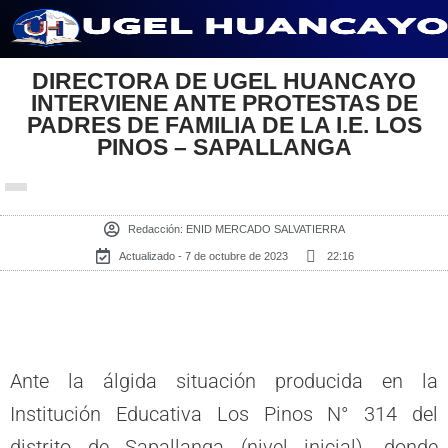
Saltar
al
DIRECTORA DE UGEL HUANCAYO
INTERVIENE ANTE PROTESTAS DE
contenido
PADRES DE FAMILIA DE LA I.E. LOS
PINOS – SAPALLANGA
Redacción:
ENID MERCADO SALVATIERRA
Actualizado - 7 de octubre de 2023
22:16
Ante la álgida situación producida en la
Institución Educativa Los Pinos N° 314 del
distrito de Sapallanga (nivel inicial), donde