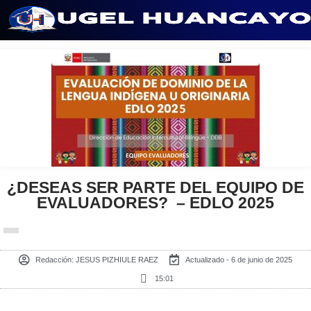
Saltar
al
contenido
¿DESEAS SER PARTE DEL EQUIPO DE
EVALUADORES? – EDLO 2025
Redacción:
JESUS PIZHIULE RAEZ
Actualizado - 6 de junio de 2025
15:01