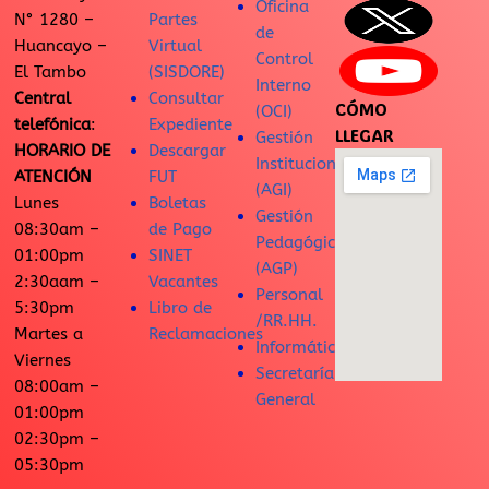
Oficina
N° 1280 –
Partes
de
Huancayo –
Virtual
Control
El Tambo
(SISDORE)
Interno
Central
Consultar
CÓMO
(OCI)
telefónica
:
Expediente
LLEGAR
Gestión
HORARIO DE
Descargar
Institucional
ATENCIÓN
FUT
(AGI)
Lunes
Boletas
Gestión
08:30am –
de Pago
Pedagógica
01:00pm
SINET
(AGP)
2:30aam –
Vacantes
Personal
5:30pm
Libro de
/RR.HH.
Martes a
Reclamaciones
Informática
Viernes
Secretaría
08:00am –
General
01:00pm
02:30pm –
05:30pm